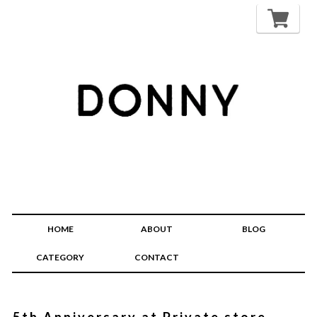
HOME
ABOUT
BLOG
CATEGORY
CONTACT
5th Anniversary at Private store