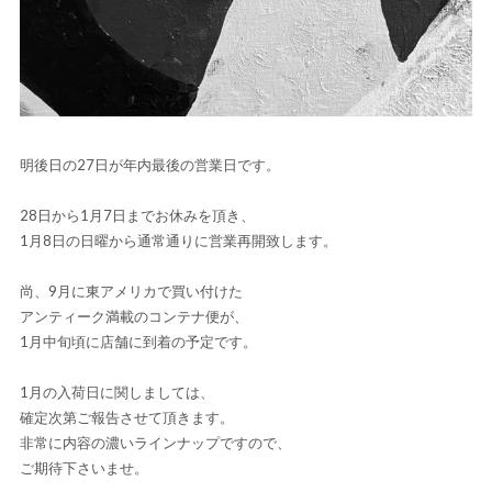
明後日の27日が年内最後の営業日です。
28日から1月7日までお休みを頂き、
1月8日の日曜から通常通りに営業再開致します。
尚、9月に東アメリカで買い付けた
アンティーク満載のコンテナ便が、
1月中旬頃に店舗に到着の予定です。
1月の入荷日に関しましては、
確定次第ご報告させて頂きます。
非常に内容の濃いラインナップですので、
ご期待下さいませ。