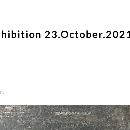
xhibition 23.October.202
す。